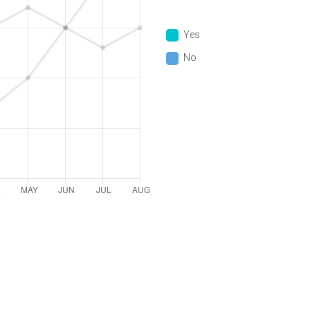
Yes
No