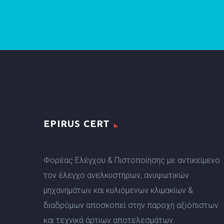
EPIRUS CERT
Φορέας Ελέγχου & Πιστοποίησης με αντικείμενο
τον έλεγχο ανελκυστήρων, ανυψωτικών
μηχανημάτων και κυλιόμενων κλιμακίων &
διαδρόμων αποσκοπεί στην παροχή αξιόπιστων
και τεχνικά άρτιων αποτελεσμάτων.