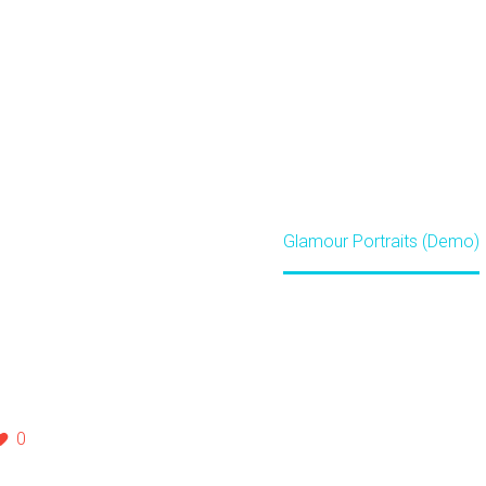
(DEMO)
Home
Projects (Demo)
Glamour Portraits (Demo)
0