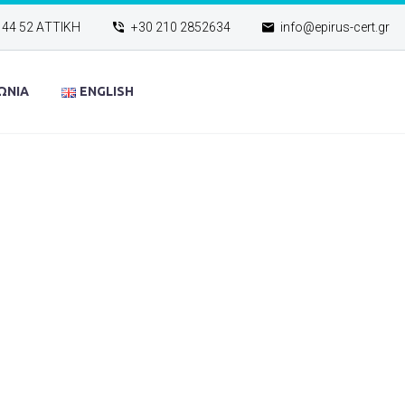
144 52 ΑΤΤΙΚΗ
+30 210 2852634
info@epirus-cert.gr
ΩΝΙΑ
ENGLISH
OUR PORT