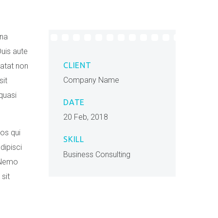
gna
Duis aute
CLIENT
datat non
Company Name
sit
quasi
DATE
20 Feb, 2018
os qui
SKILL
dipisci
Business Consulting
 Nemo
sit