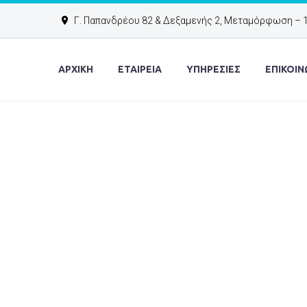
Γ. Παπανδρέου 82 & Δεξαμενής 2, Μεταμόρφωση – 
ΑΡΧΙΚΉ
ΕΤΑΙΡΕΙΑ
ΥΠΗΡΕΣΙΕΣ
ΕΠΙΚΟΙΝ
GLAM