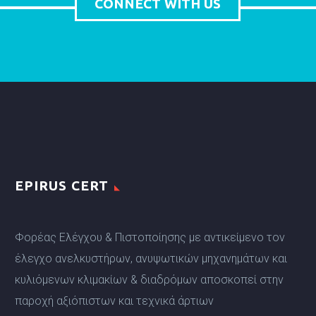
CONNECT WITH US
EPIRUS CERT
Φορέας Ελέγχου & Πιστοποίησης με αντικείμενο τον
έλεγχο ανελκυστήρων, ανυψωτικών μηχανημάτων και
κυλιόμενων κλιμακίων & διαδρόμων αποσκοπεί στην
παροχή αξιόπιστων και τεχνικά άρτιων