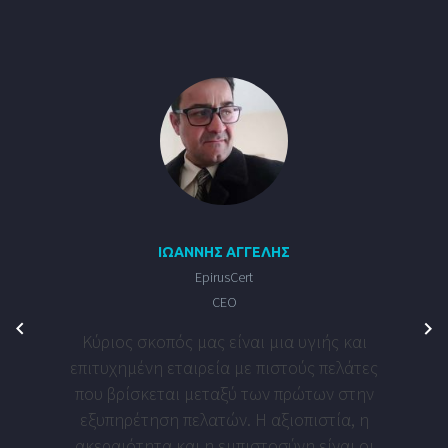
ΙΩΆΝΝΗΣ ΑΓΓΈΛΗΣ
EpirusCert
CEO
Kύριος σκοπός μας είναι μια υγιής και
επιτυχημένη εταιρεία με πιστούς πελάτες
που βρίσκεται μεταξύ των πρώτων στην
εξυπηρέτηση πελατών. Η αξιοπιστία, η
ακεραιότητα και η εμπιστοσύνη είναι οι