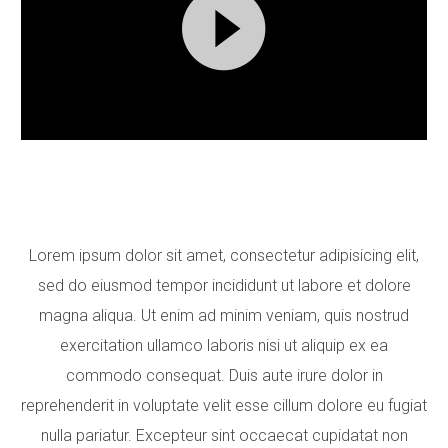
Πρόγραμμα
Αναπαραγωγής
Βίντεο
Lorem ipsum dolor sit amet, consectetur adipisicing elit,
sed do eiusmod tempor incididunt ut labore et dolore
magna aliqua. Ut enim ad minim veniam, quis nostrud
exercitation ullamco laboris nisi ut aliquip ex ea
commodo consequat. Duis aute irure dolor in
reprehenderit in voluptate velit esse cillum dolore eu fugiat
nulla pariatur. Excepteur sint occaecat cupidatat non