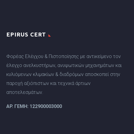
EPIRUS CERT
Φορέας Ελέγχου & Πιστοποίησης με αντικείμενο τον
έλεγχο ανελκυστήρων, ανυψωτικών μηχανημάτων και
κυλιόμενων κλιμακίων & διαδρόμων αποσκοπεί στην
παροχή αξιόπιστων και τεχνικά άρτιων
αποτελεσμάτων.
ΑP. ΓΕΜΗ: 122900003000