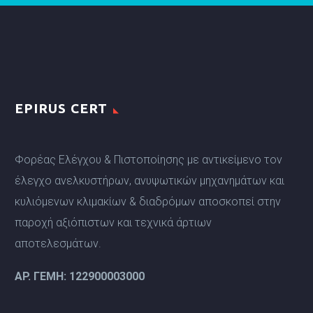
EPIRUS CERT
Φορέας Ελέγχου & Πιστοποίησης με αντικείμενο τον
έλεγχο ανελκυστήρων, ανυψωτικών μηχανημάτων και
κυλιόμενων κλιμακίων & διαδρόμων αποσκοπεί στην
παροχή αξιόπιστων και τεχνικά άρτιων
αποτελεσμάτων.
ΑP. ΓΕΜΗ: 122900003000