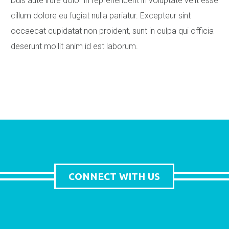
Duis aute irure dolor in reprehenderit in voluptate velit esse
cillum dolore eu fugiat nulla pariatur. Excepteur sint
occaecat cupidatat non proident, sunt in culpa qui officia
deserunt mollit anim id est laborum.
CONNECT WITH US